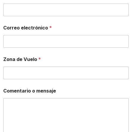
l
e
c
t
r
Correo electrónico
*
ó
n
i
c
o
C
Zona de Vuelo
*
o
r
r
e
o
Comentario o mensaje