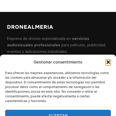
DRONEALMERIA
Empresa de drones especializada en
servicios
audiovisuales
profesionales
para películas, publicidad,
eventos y aplicaciones industriales.
Gestionar consentimiento
CONTACTO
Para ofrecer las mejores experiencias, utilizamos tecnologías como
las cookies para almacenar y/o acceder a la información del
dispositivo. El consentimiento de estas tecnologías nos permitirá
622 290 586
procesar datos como el comportamiento de navegación o las
identificaciones únicas en este sitio. No consentir o retirar el
info@dronealmeria.es
consentimiento, puede afectar negativamente a ciertas
características y funciones.
ACEPTAR