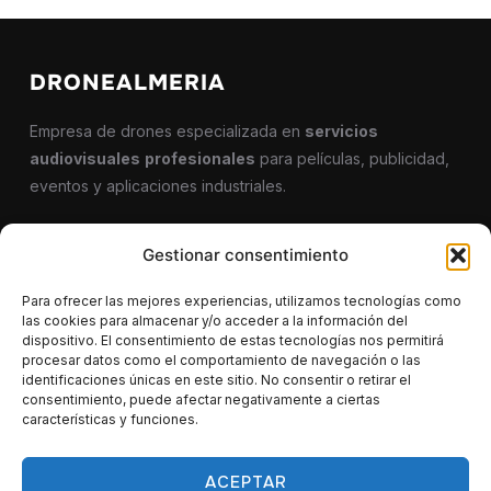
DRONEALMERIA
Empresa de drones especializada en
servicios
audiovisuales
profesionales
para películas, publicidad,
eventos y aplicaciones industriales.
Gestionar consentimiento
CONTACTO
Para ofrecer las mejores experiencias, utilizamos tecnologías como
622 290 586
las cookies para almacenar y/o acceder a la información del
dispositivo. El consentimiento de estas tecnologías nos permitirá
procesar datos como el comportamiento de navegación o las
info@dronealmeria.es
identificaciones únicas en este sitio. No consentir o retirar el
consentimiento, puede afectar negativamente a ciertas
características y funciones.
ACEPTAR
Política de cookies
Política de privacidad